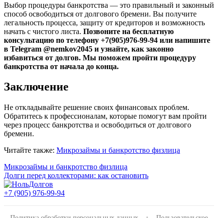
Выбор процедуры банкротства — это правильный и законный
способ освободиться от долгового бремени. Вы получите
легальность процесса, защиту от кредиторов и возможность
начать с чистого листа.
Позвоните на бесплатную
консультацию по телефону +7(905)976-99-94 или напишите
в Telegram @nemkov2045 и узнайте, как законно
избавиться от долгов. Мы поможем пройти процедуру
банкротства от начала до конца.
Заключение
Не откладывайте решение своих финансовых проблем.
Обратитесь к профессионалам, которые помогут вам пройти
через процесс банкротства и освободиться от долгового
бремени.
Читайте также:
Микрозаймы и банкротство физлица
Навигация
Микрозаймы и банкротство физлица
Долги перед коллекторами: как остановить
по
записям
+7 (905) 976-99-94
•
Политика обработки персональных данных
Пользовательское