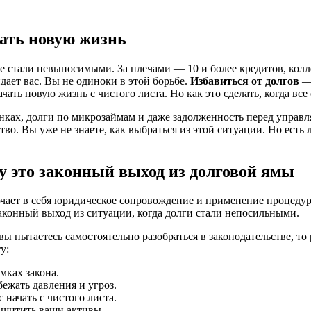
чать новую жизнь
е стали невыносимыми. За плечами — 10 и более кредитов, колл
идает вас. Вы не одиноки в этой борьбе.
Избавиться от долгов
— 
чать новую жизнь с чистого листа. Но как это сделать, когда вс
банках, долги по микрозаймам и даже задолженность перед упра
тво. Вы уже не знаете, как выбраться из этой ситуации. Но ест
му это законный выход из долговой ямы
чает в себя юридическое сопровождение и применение процед
аконный выход из ситуации, когда долги стали непосильными.
 пытаетесь самостоятельно разобраться в законодательстве, то
у:
мках закона.
ежать давления и угроз.
начать с чистого листа.
щитить ваши активы.