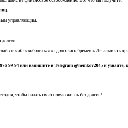
ваш шанс на финансовое освобождение. Вот что вы получите:
лиц
.
овым управляющим.
 долгов.
ный способ освободиться от долгового бремени. Легальность про
976-99-94 или напишите в Telegram @nemkov2045 и узнайте, 
егодня, чтобы начать свою новую жизнь без долгов!