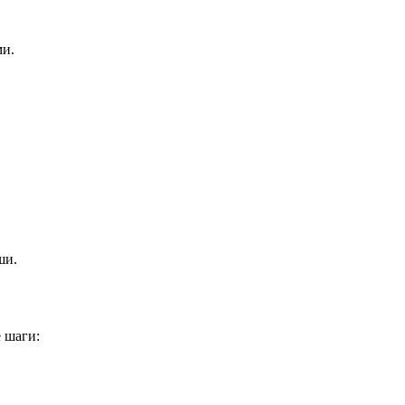
ми.
ши.
 шаги: