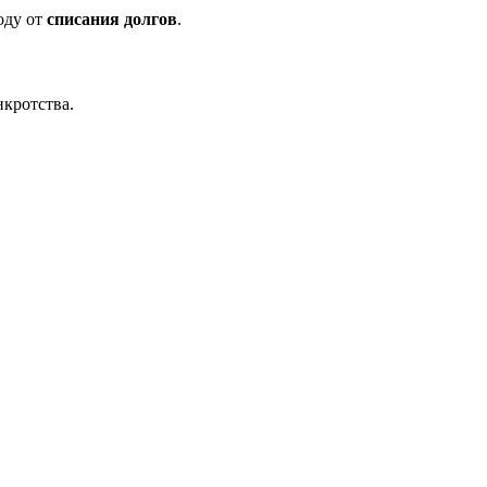
оду от
списания долгов
.
кротства.