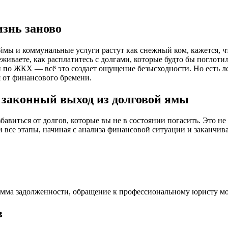
изнь заново
займы и коммунальные услуги растут как снежный ком, кажется, ч
живаете, как расплатитесь с долгами, которые будто бы поглоти
о ЖКХ — всё это создает ощущение безысходности. Но есть лег
 от финансового бремени.
о законный выход из долговой ямы
бавиться от долгов, которые вы не в состоянии погасить. Это не
 все этапы, начиная с анализа финансовой ситуации и заканчив
 сумма задолженности, обращение к профессиональному юристу
в